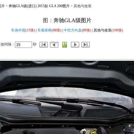
图片
>
奔驰GLA级(进口) 2015款 GLA 200图片
> 其他与改装
图：
奔驰GLA级图片
车身外观
(15张)
|
车厢座椅
(88张)
|
中控方向盘
(89张)
| 其他与改装
(100张)
播放间隔：
秒