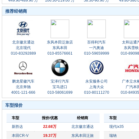
449.90-489.90 万
106.30-219.00 万
58.30-90.90 万
49.80-380.
推荐经销商
北京徽京通达
东风本田泛旅店
百得利汽车
太和运通
北京现代
东风本田
一汽奥迪
东风雪铁
010-83292889
010-85576661
010-59659999
010-8909
鹏龙星徽汽车
宝泽行汽车
永安服务公司
广本立水
北京奔驰
宝马进口
上海大众
广汽本
4001-121-666
010-58061699
010-80111270
010-8493
车型报价
车型
报价/优惠
经销商
车型
新胜达
22.68万
北京徽京通达
现代ix35
本田CR-V
19.37万
东风本田泛旅
瑞纳