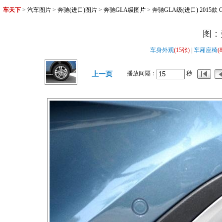
车天下
>
汽车图片
>
奔驰(进口)图片
>
奔驰GLA级图片
>
奔驰GLA级(进口) 2015款 
图：
车身外观
(15张)
|
车厢座椅
(
播放间隔：
秒
上一页