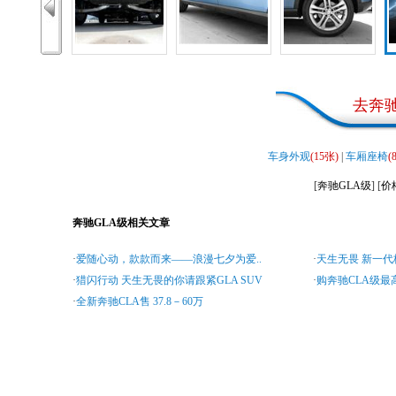
去
奔
车身外观
(15张)
|
车厢座椅
(
[
奔驰GLA级
] [
价
奔驰GLA级相关文章
·
爱随心动，款款而来——浪漫七夕为爱..
·
天生无畏 新一代梅
·
猎闪行动 天生无畏的你请跟紧GLA SUV
·
购奔驰CLA级最高
·
全新奔驰CLA售 37.8－60万