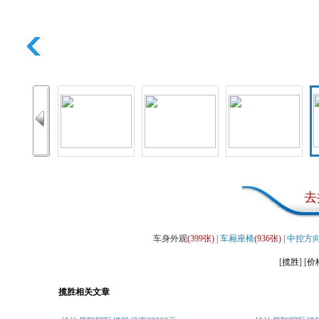
去
车身外观
(399张)
|
车厢座椅
(936张)
|
中控方
[
揽胜
] [
价
揽胜相关文章