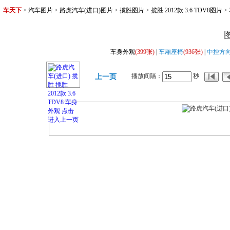
车天下
>
汽车图片
>
路虎汽车(进口)图片
>
揽胜图片
>
揽胜 2012款 3.6 TDV8图片
>
车身外观
(399张)
|
车厢座椅
(936张)
|
中控方
播放间隔：
秒
上一页