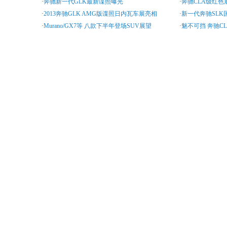
·
奔驰新一代GLK最新谍照曝光
·
奔驰CLA级红色
·
2013奔驰GLK AMG版谍照日内瓦车展亮相
·
新一代奔驰SLK国内上
·
Murano/GX7等 八款下半年登场SUV展望
·
魅不可挡 奔驰CL