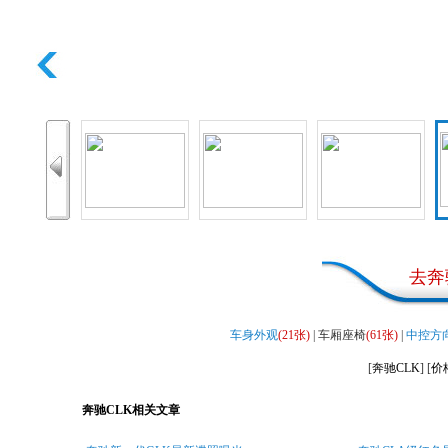
去
奔
车身外观
(21张)
| 车厢座椅
(61张)
|
中控方
[
奔驰CLK
] [
价
奔驰CLK相关文章