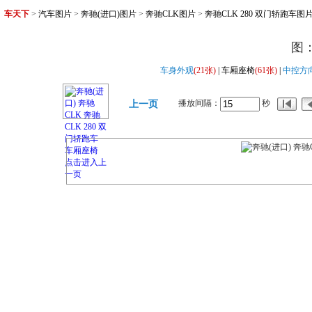
车天下
>
汽车图片
>
奔驰(进口)图片
>
奔驰CLK图片
>
奔驰CLK 280 双门轿跑车图
图
车身外观
(21张)
| 车厢座椅
(61张)
|
中控方
播放间隔：
秒
上一页