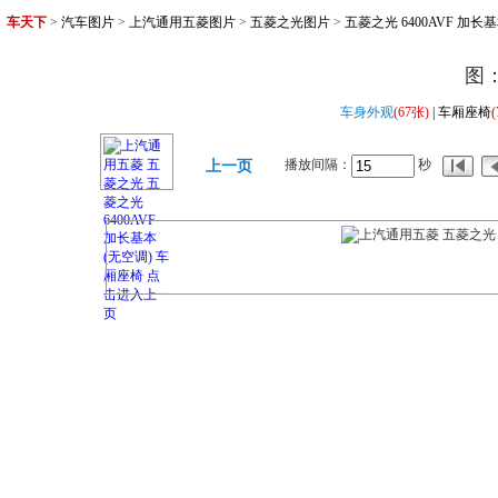
车天下
>
汽车图片
>
上汽通用五菱图片
>
五菱之光图片
>
五菱之光 6400AVF 加长
图
车身外观
(67张)
| 车厢座椅
播放间隔：
秒
上一页