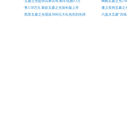
·
五菱之光提供试乘试驾 购车优惠0.3万
·
网购五菱之光2.6
·
售3.58万元 新款五菱之光加长版上市
·
遵义良驹五菱之光
·
凯里五菱之光现送3000元大礼包先到先得
·
六盘水五菱“百味