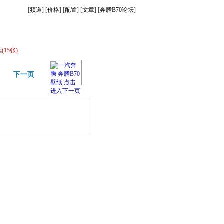
[
频道
] [
价格
] [
配置
] [
文章
] [
奔腾B70论坛
]
纸
(15张)
下一页