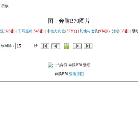
> 壁纸
图：
奔腾B70图片
观
(326张)
|
车厢座椅
(545张)
|
中控方向盘
(572张)
|
其他与改装
(934张)
|
活动
(35张)
| 壁
播放间隔：
秒
奔腾B70
查看原图