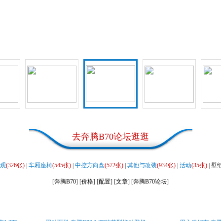
去
奔腾B70论坛
逛逛
观
(326张)
|
车厢座椅
(545张)
|
中控方向盘
(572张)
|
其他与改装
(934张)
|
活动
(35张)
| 壁
[
奔腾B70
] [
价格
] [
配置
] [
文章
] [
奔腾B70论坛
]