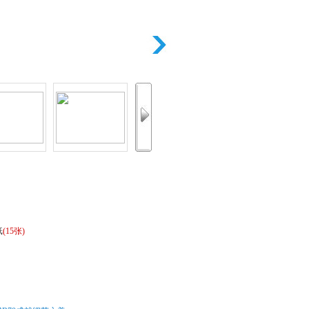
纸
(15张)