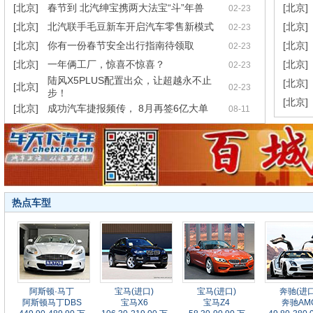
[北京]
春节到 北汽绅宝携两大法宝“斗”年兽
[北京]
02-23
[北京]
北汽联手毛豆新车开启汽车零售新模式
[北京]
02-23
[北京]
你有一份春节安全出行指南待领取
[北京]
02-23
[北京]
一年俩工厂，惊喜不惊喜？
[北京]
02-23
陆风X5PLUS配置出众，让超越永不止
[北京]
[北京]
02-23
步！
[北京]
[北京]
成功汽车捷报频传， 8月再签6亿大单
08-11
热点车型
阿斯顿·马丁
宝马(进口)
宝马(进口)
奔驰(进口
阿斯顿马丁DBS
宝马X6
宝马Z4
奔驰AM