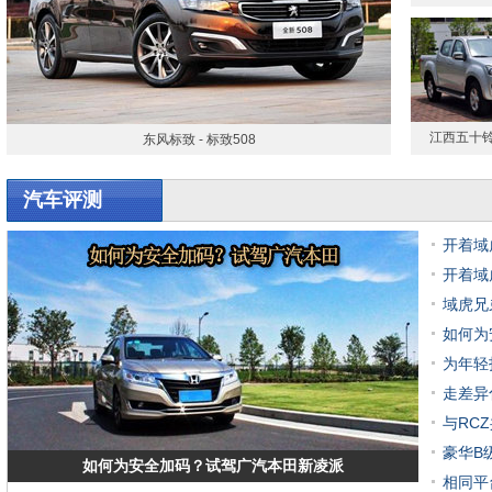
江西五十铃 
东风标致 - 标致508
汽车评测
开着域
开着域
域虎兄
如何为
为年轻
走差异
与RC
豪华B
如何为安全加码？试驾广汽本田新凌派
相同平