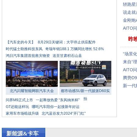
轿跑星
说走就
金刚炮
AIT
昨
【汽车史的今天】
8月29日关键词：大宇停止供应配件
时代猛士助推科技东风
奇瑞年销188.1 万辆同比增长 52.6%
“场景
鸿日汽车集团首批救灾物资
送至甘肃积石山县
来自“
AITO
腾势D
新一代
北汽闪耀智能网联汽车大会
都市动感SU新一代骏派D60实
拍
问界M9正式上市
一起释放热爱 “东风纳米杯”
GT还能这样玩
哪吒汽车陪你一起接新年好运
家用车市场暗战升级
北汽蓝谷发力2024“开门红”
新能源&卡车