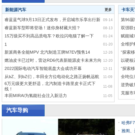
新能源汽车
卡车天
更多
睿蓝蓝气球9月13日正式发布，开启城市乐享出行新
第96
09-14
睿蓝新车型即将登场！迷你身材藏大招？
双强联
08-13
15万级买不到高品质电车？欧拉闪电猫了解一下
赋能城
01-24
全维护航
1
01-20
新派商务全能MPV 北汽制造王牌M7EV预售14
“探索
12-26
燃油皮卡已过时，雷达RD6代表新能源皮卡未来方向
以硬核
12-20
2022国际电动汽车智能底盘大会成功开幕
“探索
12-11
从bZ、到bZ们，丰田全方位电动化之路正扬帆远航
全吨位
11-09
6万元级更大更舒适，北汽制造卡路里皮卡正式下
逆势破
11-08
线！
克服市
丰田MIRAI为氢能社会注入新活力
11-05
汽车导购
哈弗F7
雅阁、