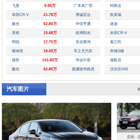
飞度
9.98万
广本来广营
柯斯达
本田CR-V
21.78万
博诚宏达
凯美瑞
极光
62.80万
华信亨通
迷迪
景程
10.88万
前博阳光
本田CR-V
明锐
17.75万
安吉斯鸿
索兰托
索纳塔
16.00万
车之天汽车
奔驰G级
揽胜
141.80万
华远中星
领航员
极光
62.80万
惠通陆华路虎
沃尔沃S40
汽车图片
启辰 - 