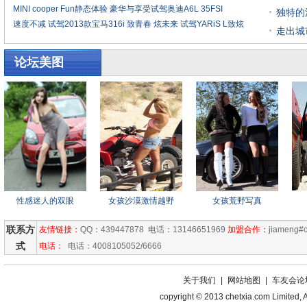
MINI cooper Fun静态体验
豪华与享受试驾奥迪A6L 35FSI
独特的
速度不减 试驾2013款宝马316i
致青春 炫未来 试驾YARiS L致炫
走出城
论坛美图
性感迷人的双眼
女孩沙漠激情越野
女孩荒野写真
联系方
友情链接：
QQ：439447878 电话：13146651969
加盟合作：
jiameng#
式
电话：
电话：4008105052/6666
关于我们
|
网站地图
|
车友会论
copyright © 2013 chetxia.com Li