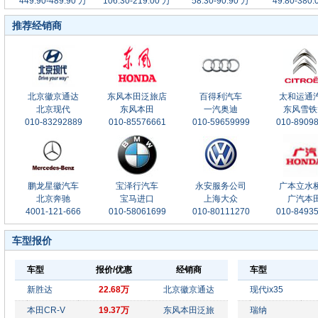
449.90-489.90 万
106.30-219.00 万
58.30-90.90 万
49.80-380.
推荐经销商
北京徽京通达
东风本田泛旅店
百得利汽车
太和运通
北京现代
东风本田
一汽奥迪
东风雪铁
010-83292889
010-85576661
010-59659999
010-8909
鹏龙星徽汽车
宝泽行汽车
永安服务公司
广本立水
北京奔驰
宝马进口
上海大众
广汽本
4001-121-666
010-58061699
010-80111270
010-8493
车型报价
车型
报价/优惠
经销商
车型
新胜达
22.68万
北京徽京通达
现代ix35
本田CR-V
19.37万
东风本田泛旅
瑞纳