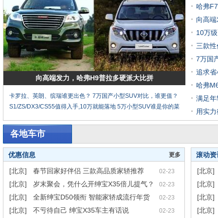
哈弗F
向高端
10万
三款性
7万国
追求省心
向高端发力，哈弗H9普拉多硬派大比拼
哈弗M
卡罗拉、英朗、缤瑞谁更出色？
7万国产小型SUV对比，谁更值？
满足年
S1/ZS/DX3/CS55值得入手,10万就能落地
5万小型SUV谁是你的菜
用实力
各地车市
优惠信息
滚动资
更多
[北京]
春节回家好伴侣 三款高品质家轿推荐
[北京]
02-23
[北京]
岁末聚会，凭什么开绅宝X35倍儿提气？
[北京]
02-23
[北京]
全新绅宝D50领衔 智能家轿成流行年货
[北京]
02-23
[北京]
不亏待自己 绅宝X35车主有话说
[北京]
02-23