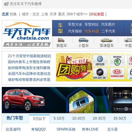
关注车天下汽车微博
北京
切换
|
城市：
北京
上海
天津
重庆
368个城市>>
[
分站加盟
]
车型大全
车型对比
汽车图片
汽车报价
汽车4s店
二手汽车
21个月荣登中国新能源销冠
国内外新车上市预告剪辑榜
如何能将电池安全做到极致
全国汽车4s店降价优惠信息
做好电动智能赛道的必答题
热门车型
5-10万
10-20万
20-35万
35-50万
5万以下
比亚迪F0
奇瑞QQ3
SPARK乐驰
奔奔LOVE
北斗星