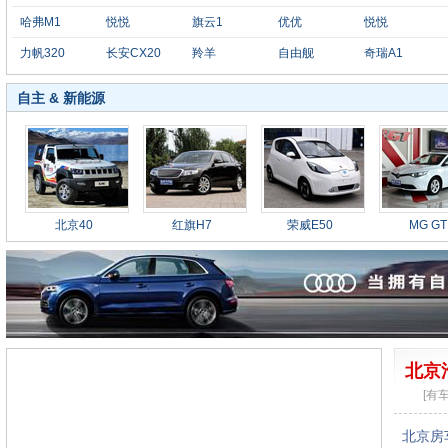
哈弗M1
悦悦
旗云1
优优
悦悦
力帆320
长安CX20
羚羊
自由舰
奇瑞A1
自主 & 新能源
北京40
红旗H7
荣威E50
MG GT
北京
[有
北京房